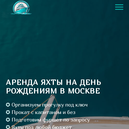
АРЕНДА ЯХТЫ НА ДЕНЬ
РОЖДЕНИЯМ В МОСКВЕ
✪
Организуем прогулку под ключ
✪
Прокат с капитаном и без
✪
Подготовим фуршет по запросу
✪
Яхты под любой бюджет